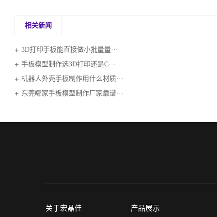
相关新闻
3D打印手板能直接做小批量量···
手板模型制作选3D打印还是C···
机器人外壳手板制作用什么材质···
东莞哪家手板模型制作厂家靠谱···
关于宏晶佳
产品展示