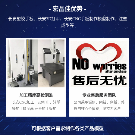
- 宏晶佳优势 -
长安塑胶手板、长安3D打印、长安CNC手板制作模型制作、注塑
成型等
加工精度高检测准
专业售后服务团队
长安CNC加工、3D打印、注塑
公司秉承诚信、团结、创新、感
等加工精度高
完善的手板加工
恩的核心价值观，坚持为客户提
行业配套设施
供“卓越的产品、真诚的服务”的
经营方针， 按照“以人为本，与
客共赢，共同追求，共创未来”
可根据客户需求制作各类产品模型
的服务标准