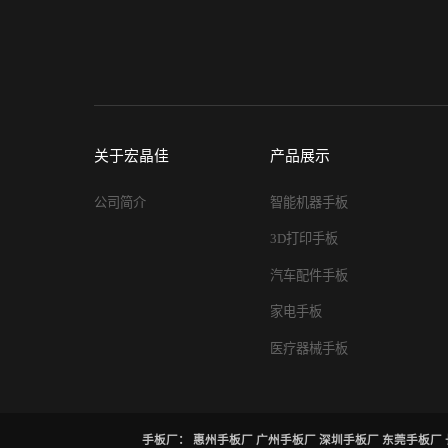
关于宏晶佳
产品展示
公司简介
智能机器手板
3D打印手板
汽车配件手板
家电手板
医疗器械手板
手板厂：
惠州手板厂
广州手板厂
深圳手板厂
东莞手板厂