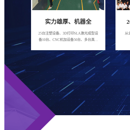
实力雄厚、机器全
25台注塑设备、3D打印SLA激光成型设
从
备10台、CNC机加设备50台、多台真空
批量浇注复模机等设备/p>