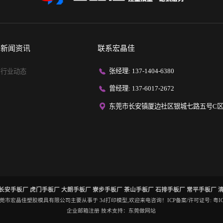
新闻资讯
联系宏晶佳
张经理: 137-1404-6380
行业动态
曾经理: 137-6017-2672
东莞市长安镇厦边社区银城七路五号C区
长安手板厂
虎门手板厂
大朗手板厂
寮步手板厂
茶山手板厂
石排手板厂
常平手板厂
2022 东莞市宏晶佳塑胶模具有限公司主要从事于
3d打印模型
,欢迎来电咨询！ICP备案/许可证号:
粤I
企业邮箱注册
技术支持：
东莞做网站