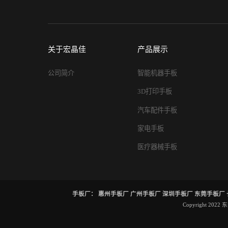
关于宏晶佳
产品展示
公司简介
智能机器手板
3D打印手板
汽车配件手板
家电手板
医疗器械手板
手板厂：
惠州手板厂
广州手板厂
深圳手板厂
东莞手板厂
Copyright 